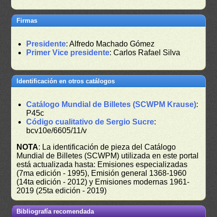
Firmas
Presidente
: Alfredo Machado Gómez
Primer Vice presidente
: Carlos Rafael Silva
Identificación en otros catálogos
Catálogo Mundial de Billetes (SCWPM Krause)
:
P45c
Código cualitativo de Sergio Sucre
:
bcv10e/6605/11/v
NOTA
: La identificación de pieza del Catálogo
Mundial de Billetes (SCWPM) utilizada en este portal
está actualizada hasta: Emisiones especializadas
(7ma edición - 1995), Emisión general 1368-1960
(14ta edición - 2012) y Emisiones modernas 1961-
2019 (25ta edición - 2019)
Bibliografía recomendada