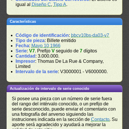
igual al
Diseño C
,
Tipo A
.
Características
Código de identificación
:
bbcv10bs-da03-v7
Tipo de pieza
: Billete emitido
Fecha
:
Mayo 10 1966
Serie
:
V7
. Prefijo
V
seguido de
7
dígitos
Cantidad
: 3.000.000.
Impresor
: Thomas De La Rue & Company,
Limited
Intervalo de la serie
: V3000001 - V6000000.
Actualización de intervalo de serie conocido
Si posee una pieza con un número de serie fuera
del rango del intérvalo conocido, o un prefijo de
serie desconocido, puede enviar el comentario con
una fotografía del anverso siguiendo las
instruciones indicada en la sección de
Contacto
. Su
aporte será agradecido y ayudará a mejorar la