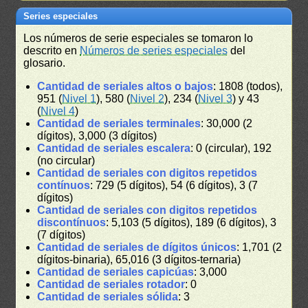
Series especiales
Los números de serie especiales se tomaron lo
descrito en
Números de series especiales
del
glosario.
Cantidad de seriales altos o bajos
: 1808 (todos),
951 (
Nivel 1
), 580 (
Nivel 2
), 234 (
Nivel 3
) y 43
(
Nivel 4
)
Cantidad de seriales terminales
: 30,000 (2
dígitos), 3,000 (3 dígitos)
Cantidad de seriales escalera
: 0 (circular), 192
(no circular)
Cantidad de seriales con digitos repetidos
contínuos
: 729 (5 dígitos), 54 (6 dígitos), 3 (7
dígitos)
Cantidad de seriales con digitos repetidos
discontínuos
: 5,103 (5 dígitos), 189 (6 dígitos), 3
(7 dígitos)
Cantidad de seriales de dígitos únicos
: 1,701 (2
dígitos-binaria), 65,016 (3 dígitos-ternaria)
Cantidad de seriales capicúas
: 3,000
Cantidad de seriales rotador
: 0
Cantidad de seriales sólida
: 3