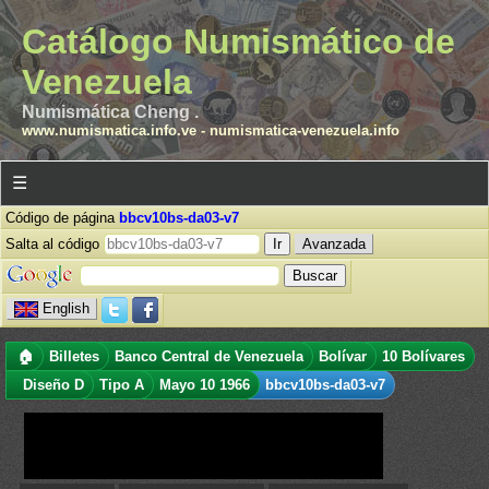
Catálogo Numismático de
Venezuela
Numismática Cheng .
www.numismatica.info.ve
-
numismatica-venezuela.info
☰
Código de página
bbcv10bs-da03-v7
Salta al código
Avanzada
English
🏠
Billetes
Banco Central de Venezuela
Bolívar
10 Bolívares
Diseño D
Tipo A
Mayo 10 1966
bbcv10bs-da03-v7