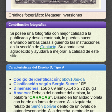
Créditos fotográfico: Megaser Inversiones
Contribución fotográfica
Si posee una fotografía con mejor calidad a la
publicada y desea contribuir, lo puedes hacer
enviando ambas caras siguiendo las instrucciones
en la sección de
Contacto
. Su aporte será
agradecido y ayudará a mejorar la calidad de este
sitio.
Características del Diseño D, Tipo A
Código de identificación
:
bbcv10bs-da
Clasificación según Sergio Sucre
: 10E
Dimensiones
: 156 x 69 mm (6,14 x 2,72 pulg.)
Anverso
: Debajo del nombre del emisor, la
palabra "
CARACAS
". Diseño en tonalidad violeta
con borde en forma de marco. A la izquierda,
retrato de
Simón Bolívar
dentro de un óvalo de
autor desconocido. A la derecha, dentro de un