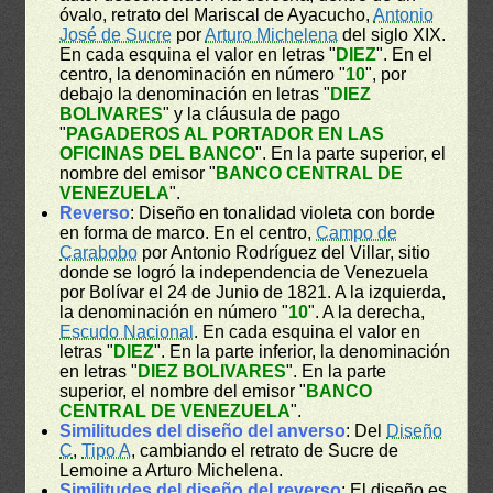
óvalo, retrato del Mariscal de Ayacucho,
Antonio
José de Sucre
por
Arturo Michelena
del siglo XIX.
En cada esquina el valor en letras "
DIEZ
". En el
centro, la denominación en número "
10
", por
debajo la denominación en letras "
DIEZ
BOLIVARES
" y la cláusula de pago
"
PAGADEROS AL PORTADOR EN LAS
OFICINAS DEL BANCO
". En la parte superior, el
nombre del emisor "
BANCO CENTRAL DE
VENEZUELA
".
Reverso
: Diseño en tonalidad violeta con borde
en forma de marco. En el centro,
Campo de
Carabobo
por Antonio Rodríguez del Villar, sitio
donde se logró la independencia de Venezuela
por Bolívar el 24 de Junio de 1821. A la izquierda,
la denominación en número "
10
". A la derecha,
Escudo Nacional
. En cada esquina el valor en
letras "
DIEZ
". En la parte inferior, la denominación
en letras "
DIEZ BOLIVARES
". En la parte
superior, el nombre del emisor "
BANCO
CENTRAL DE VENEZUELA
".
Similitudes del diseño del anverso
: Del
Diseño
C
,
Tipo A
, cambiando el retrato de Sucre de
Lemoine a Arturo Michelena.
Similitudes del diseño del reverso
: El diseño es