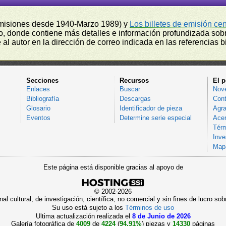
misiones desde 1940-Marzo 1989) y
Los billetes de emisión ce
, donde contiene más detalles e información profundizada sobr
l autor en la dirección de correo indicada en las referencias bi
Secciones
Recursos
El p
Enlaces
Buscar
Nov
Bibliografía
Descargas
Cont
Glosario
Identificador de pieza
Agra
Eventos
Determine serie especial
Acer
Térm
Inve
Mapa
Este página está disponible gracias al apoyo de
© 2002-2026
al cultural, de investigación, científica, no comercial y sin fines de lucro 
Su uso está sujeto a los
Términos de uso
Ultima actualización realizada el
8 de Junio de 2026
Galería fotográfica de
4009
de
4224
(
94.91%
) piezas y
14330
páginas