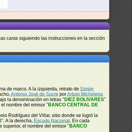
as caras siguiendo las instrucciones en la sección
ma de marco. A la izquierda, retrato de
Simón
cucho,
Antonio José de Sucre
por
Arturo Michelena
bajo la denominación en letras "
DIEZ BOLIVARES
"
r, el nombre del emisor "
BANCO CENTRAL DE
nio Rodríguez del Villar, sitio donde se logró la
0
". A la derecha,
Escudo Nacional
. En cada
te superior, el nombre del emisor "
BANCO