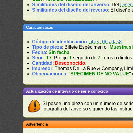
Similitudes del diseño del anverso
: Del
Diseñ
Similitudes del diseño del reverso
: El diseño 
Características
Código de identificación
:
bbcv10bs-das8
Tipo de pieza
: Billete Espécimen o "
Muestra si
Fecha
:
Sin fecha
Serie
:
T7
. Prefijo
T
seguido de
7
ceros o dígitos
Cantidad
:
Desconocido
.
Impresor
: Thomas De La Rue & Company, Limi
Observaciones
: "
SPECIMEN OF NO VALUE
"
Actualización de intervalo de serie conocido
Si posee una pieza con un número de serie 
fotografía del anverso siguiendo las instru
Advertencia