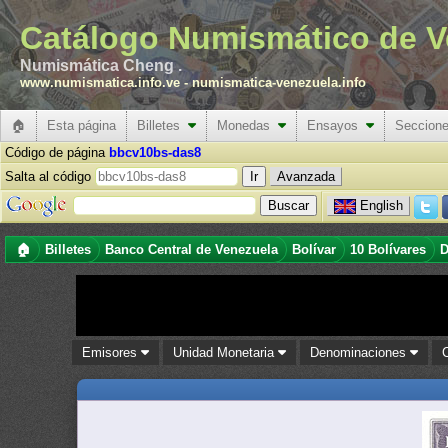
Catálogo Numismático de V
Numismática Cheng .
www.numismatica.info.ve
-
numismatica-venezuela.info
🏠
Esta página
Billetes
Monedas
Ensayos
Seccion
Código de página
bbcv10bs-das8
Salta al código
Avanzada
English
🏠
Billetes
Banco Central de Venezuela
Bolívar
10 Bolívares
D
Emisores
Unidad Monetaria
Denominaciones