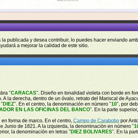
a la publicada y desea contribuir, lo puedes hacer enviando amb
yudará a mejorar la calidad de este sitio.
bra "
CARACAS
". Diseño en tonalidad violeta con borde en for
 A la derecha, dentro de un óvalo, retrato del Mariscal de Aya
 "
DIEZ
". En el centro, la denominación en número "
10
", por de
ADOR EN LAS OFICINAS DEL BANCO
". En la parte superio
e en forma de marco. En el centro,
Campo de Carabobo
por Anto
e Junio de 1821. A la izquierda, la denominación en número "
1
ferior, la denominación en letras "
DIEZ BOLIVARES
". En la par