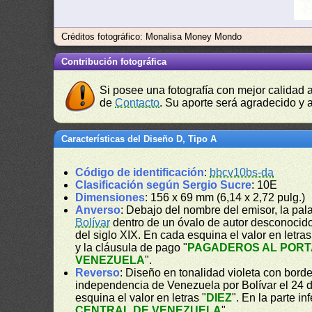
Créditos fotográfico: Monalisa Money Mondo
Contribución fotográfica
Si posee una fotografía con mejor calidad 
de
Contacto
. Su aporte será agradecido y a
Características del Diseño D, Tipo A
Código de identificación
:
bbcv10bs-da
Clasificación según Sergio Sucre
: 10E
Dimensiones
: 156 x 69 mm (6,14 x 2,72 pulg.)
Anverso
: Debajo del nombre del emisor, la pala
Bolívar
dentro de un óvalo de autor desconocido.
del siglo XIX. En cada esquina el valor en letras
y la cláusula de pago "
PAGADEROS AL PORT
VENEZUELA
".
Reverso
: Diseño en tonalidad violeta con bord
independencia de Venezuela por Bolívar el 24 d
esquina el valor en letras "
DIEZ
". En la parte in
CENTRAL DE VENEZUELA
".