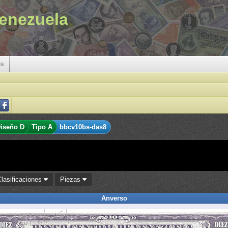
enezuela
es
iseño D
Tipo A
bbcv10bs-das8
Clasificaciones
Piezas
Anverso