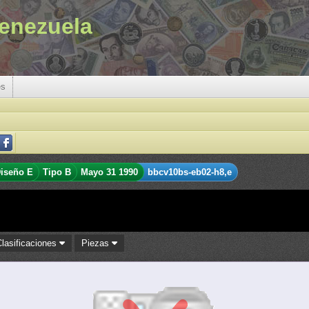
enezuela
es
iseño E
Tipo B
Mayo 31 1990
bbcv10bs-eb02-h8,e
Clasificaciones
Piezas