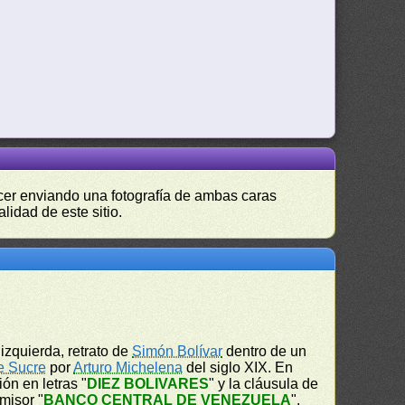
hacer enviando una fotografía de ambas caras
lidad de este sitio.
izquierda, retrato de
Simón Bolívar
dentro de un
e Sucre
por
Arturo Michelena
del siglo XIX. En
ón en letras "
DIEZ BOLIVARES
" y la cláusula de
emisor "
BANCO CENTRAL DE VENEZUELA
".