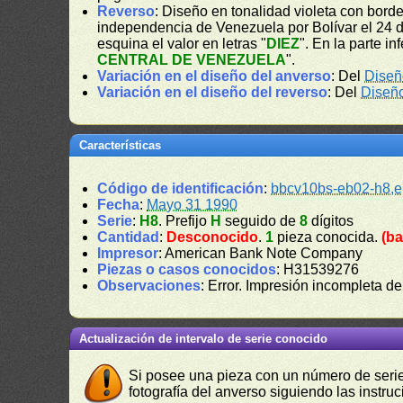
Reverso
: Diseño en tonalidad violeta con bord
independencia de Venezuela por Bolívar el 24 d
esquina el valor en letras "
DIEZ
". En la parte in
CENTRAL DE VENEZUELA
".
Variación en el diseño del anverso
: Del
Diseñ
Variación en el diseño del reverso
: Del
Diseñ
Características
Código de identificación
:
bbcv10bs-eb02-h8,e
Fecha
:
Mayo 31 1990
Serie
:
H8
. Prefijo
H
seguido de
8
dígitos
Cantidad
:
Desconocido
.
1
pieza conocida.
(ba
Impresor
: American Bank Note Company
Piezas o casos conocidos
: H31539276
Observaciones
: Error. Impresión incompleta de
Actualización de intervalo de serie conocido
Si posee una pieza con un número de serie 
fotografía del anverso siguiendo las instru