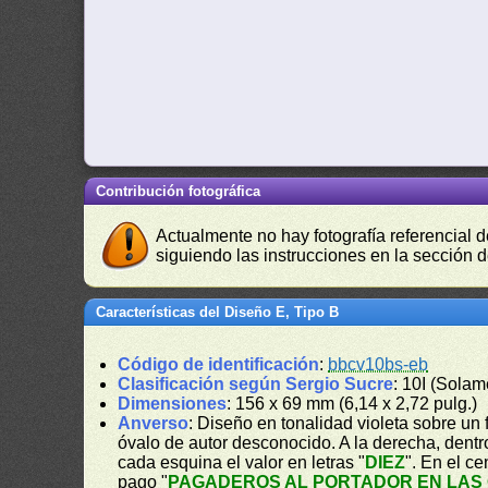
Contribución fotográfica
Actualmente no hay fotografía referencial 
siguiendo las instrucciones en la sección 
Características del Diseño E, Tipo B
Código de identificación
:
bbcv10bs-eb
Clasificación según Sergio Sucre
: 10I (Solam
Dimensiones
: 156 x 69 mm (6,14 x 2,72 pulg.)
Anverso
: Diseño en tonalidad violeta sobre un
óvalo de autor desconocido. A la derecha, dentr
cada esquina el valor en letras "
DIEZ
". En el c
pago "
PAGADEROS AL PORTADOR EN LAS 