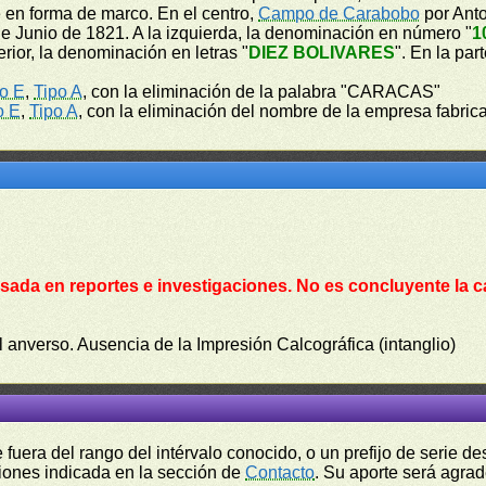
e en forma de marco. En el centro,
Campo de Carabobo
por Anto
e Junio de 1821. A la izquierda, la denominación en número "
1
ferior, la denominación en letras "
DIEZ BOLIVARES
". En la par
o E
,
Tipo A
, con la eliminación de la palabra "CARACAS"
o E
,
Tipo A
, con la eliminación del nombre de la empresa fabrica
sada en reportes e investigaciones. No es concluyente la c
l anverso. Ausencia de la Impresión Calcográfica (intanglio)
fuera del rango del intérvalo conocido, o un prefijo de serie 
ciones indicada en la sección de
Contacto
. Su aporte será agrad