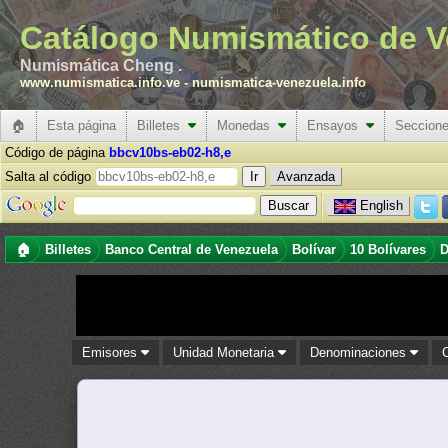
Catálogo Numismático de V
Numismática Cheng .
www.numismatica.info.ve
-
numismatica-venezuela.info
🏠
Esta página
Billetes
Monedas
Ensayos
Seccion
Código de página
bbcv10bs-eb02-h8,e
Salta al código
Avanzada
English
🏠
Billetes
Banco Central de Venezuela
Bolívar
10 Bolívares
D
Emisores
Unidad Monetaria
Denominaciones