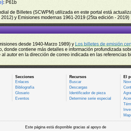
e)
: P61b
undial de Billetes (SCWPM) utilizada en este portal está actual
 - 2012) y Emisiones modernas 1961-2019 (25ta edición - 2019)
misiones desde 1940-Marzo 1989) y
Los billetes de emisión ce
, donde contiene más detalles e información profundizada sobr
l autor en la dirección de correo indicada en las referencias bi
Secciones
Recursos
El p
Enlaces
Buscar
Nov
Bibliografía
Descargas
Cont
Glosario
Identificador de pieza
Agra
Eventos
Determine serie especial
Acer
Térm
Inve
Mapa
Este página está disponible gracias al apoyo de