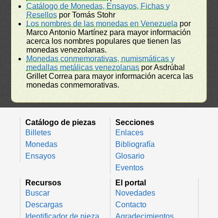
Catálogo de Monedas, Ensayos, Fichas y
Resellos
por Tomás Stohr
Los nombres de las monedas en Venezuela
por
Marco Antonio Martínez para mayor información
acerca los nombres populares que tienen las
monedas venezolanas.
Monedas conmemorativas, numismáticas y
medallas metálicas venezolanas
por Asdrúbal
Grillet Correa para mayor información acerca las
monedas conmemorativas.
Catálogo de piezas
Secciones
Billetes
Enlaces
Monedas
Bibliografía
Ensayos
Glosario
Eventos
Recursos
El portal
Buscar
Novedades
Descargas
Contacto
Identificador de pieza
Agradecimientos