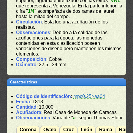
superior, trigrama entrelazado con las letras "
VNZ
"
que representa a Venezuela. En la parte inferior, la
cifra "
1/4
" acompañada de dos ramas de laurel
hasta la mitad del campo.
Circulación
: Esta fue una acuñación de los
realistas.
Observaciones
: Debido a la calidad de las
acuñaciones para la época, las monedas
contenidas en esta clasificación poseen
variaciones de diseño pero mantienen los mismos
elementos.
Composición
: Cobre
Diámetro
: 22,5 - 24 mm.
Características
Código de identificación
:
mpc0.25r-aa04
Fecha
: 1813
Cantidad
: 10.000.
Acuñadora
: Real Casa de Moneda de Caracas
Observaciones
: Variante "
a
" según Thomas Stohr
Corona
Ovalo
Cruz
León
Rama
Rama