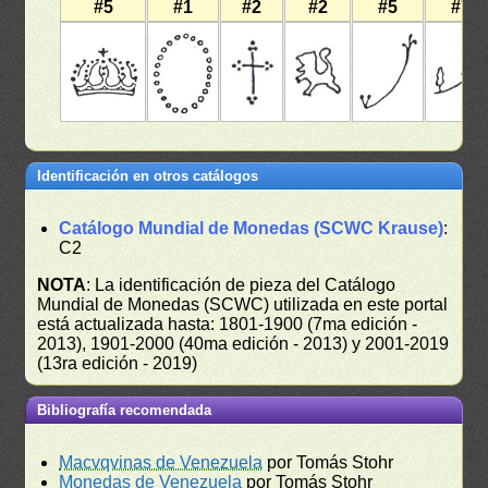
#5
#1
#2
#2
#5
#7
Identificación en otros catálogos
Catálogo Mundial de Monedas (SCWC Krause)
:
C2
NOTA
: La identificación de pieza del Catálogo
Mundial de Monedas (SCWC) utilizada en este portal
está actualizada hasta: 1801-1900 (7ma edición -
2013), 1901-2000 (40ma edición - 2013) y 2001-2019
(13ra edición - 2019)
Bibliografía recomendada
Macvqvinas de Venezuela
por Tomás Stohr
Monedas de Venezuela
por Tomás Stohr