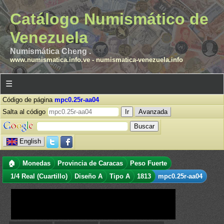
Catálogo Numismático de
Venezuela
Numismática Cheng .
www.numismatica.info.ve
-
numismatica-venezuela.info
☰
Código de página
mpc0.25r-aa04
Salta al código
Avanzada
English
🏠
Monedas
Provincia de Caracas
Peso Fuerte
1/4 Real (Cuartillo)
Diseño A
Tipo A
1813
mpc0.25r-aa04