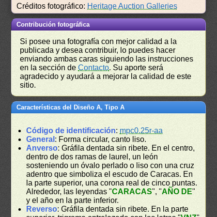
Créditos fotográfico:
Heritage Auction Galleries
Contribución fotográfica
Si posee una fotografía con mejor calidad a la
publicada y desea contribuir, lo puedes hacer
enviando ambas caras siguiendo las instrucciones
en la sección de
Contacto
. Su aporte será
agradecido y ayudará a mejorar la calidad de este
sitio.
Características del Diseño A, Tipo A
Código de identificación
:
mpc0.25r-aa
General
: Forma circular, canto liso.
Anverso
: Gráfila dentada sin ribete. En el centro,
dentro de dos ramas de laurel, un león
sosteniendo un óvalo perlado o liso con una cruz
adentro que simboliza el escudo de Caracas. En
la parte superior, una corona real de cinco puntas.
Alrededor, las leyendas "
CARACAS
", "
AÑO DE
"
y el año en la parte inferior.
Reverso
: Gráfila dentada sin ribete. En la parte