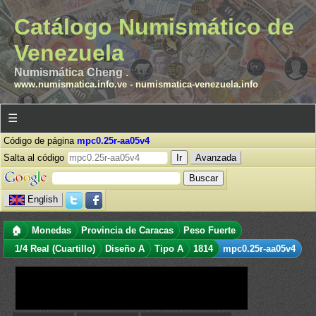
Catálogo Numismático de
Venezuela
Numismática Cheng .
www.numismatica.info.ve
-
numismatica-venezuela.info
☰
Código de página
mpc0.25r-aa05v4
Salta al código
Avanzada
English
🏠
Monedas
Provincia de Caracas
Peso Fuerte
1/4 Real (Cuartillo)
Diseño A
Tipo A
1814
mpc0.25r-aa05v4