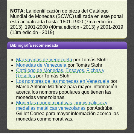
NOTA
: La identificación de pieza del Catálogo
Mundial de Monedas (SCWC) utilizada en este portal
está actualizada hasta: 1801-1900 (7ma edición -
2013), 1901-2000 (40ma edición - 2013) y 2001-2019
(13ra edición - 2019)
Bibliografía recomendada
Macvqvinas de Venezuela
por Tomás Stohr
Monedas de Venezuela
por Tomás Stohr
Catálogo de Monedas, Ensayos, Fichas y
Resellos
por Tomás Stohr
Los nombres de las monedas en Venezuela
por
Marco Antonio Martínez para mayor información
acerca los nombres populares que tienen las
monedas venezolanas.
Monedas conmemorativas, numismáticas y
medallas metálicas venezolanas
por Asdrúbal
Grillet Correa para mayor información acerca las
monedas conmemorativas.