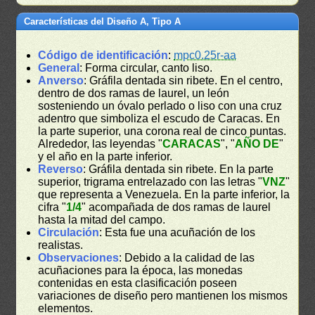
Características del Diseño A, Tipo A
Código de identificación
:
mpc0.25r-aa
General
: Forma circular, canto liso.
Anverso
: Gráfila dentada sin ribete. En el centro,
dentro de dos ramas de laurel, un león
sosteniendo un óvalo perlado o liso con una cruz
adentro que simboliza el escudo de Caracas. En
la parte superior, una corona real de cinco puntas.
Alrededor, las leyendas "
CARACAS
", "
AÑO DE
"
y el año en la parte inferior.
Reverso
: Gráfila dentada sin ribete. En la parte
superior, trigrama entrelazado con las letras "
VNZ
"
que representa a Venezuela. En la parte inferior, la
cifra "
1/4
" acompañada de dos ramas de laurel
hasta la mitad del campo.
Circulación
: Esta fue una acuñación de los
realistas.
Observaciones
: Debido a la calidad de las
acuñaciones para la época, las monedas
contenidas en esta clasificación poseen
variaciones de diseño pero mantienen los mismos
elementos.