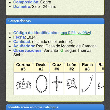
Composición
: Cobre
Diámetro
: 22,5 - 24 mm.
Características
Código de identificación
:
mpc0.25r-aa05v4
Fecha
: 1814
Cantidad
: (Incluído en el anterior).
Acuñadora
: Real Casa de Moneda de Caracas
Observaciones
: Variante "
d
" según Thomas
Stohr
Corona
Ovalo
Cruz
León
Rama
Rama
#5
#2
#4
#2
#8
#7
Identificación en otros catálogos