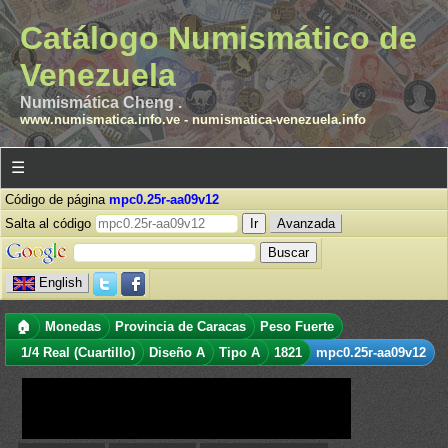
Catálogo Numismático de
Venezuela
Numismática Cheng .
www.numismatica.info.ve
-
numismatica-venezuela.info
☰
Código de página
mpc0.25r-aa09v12
Salta al código
Avanzada
English
🏠
Monedas
Provincia de Caracas
Peso Fuerte
1/4 Real (Cuartillo)
Diseño A
Tipo A
1821
mpc0.25r-aa09v12