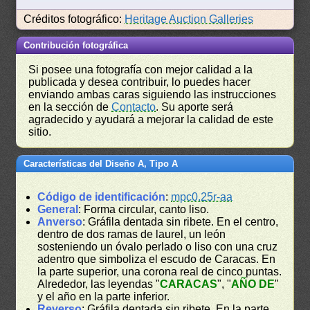
Créditos fotográfico:
Heritage Auction Galleries
Contribución fotográfica
Si posee una fotografía con mejor calidad a la
publicada y desea contribuir, lo puedes hacer
enviando ambas caras siguiendo las instrucciones
en la sección de
Contacto
. Su aporte será
agradecido y ayudará a mejorar la calidad de este
sitio.
Características del Diseño A, Tipo A
Código de identificación
:
mpc0.25r-aa
General
: Forma circular, canto liso.
Anverso
: Gráfila dentada sin ribete. En el centro,
dentro de dos ramas de laurel, un león
sosteniendo un óvalo perlado o liso con una cruz
adentro que simboliza el escudo de Caracas. En
la parte superior, una corona real de cinco puntas.
Alrededor, las leyendas "
CARACAS
", "
AÑO DE
"
y el año en la parte inferior.
Reverso
: Gráfila dentada sin ribete. En la parte