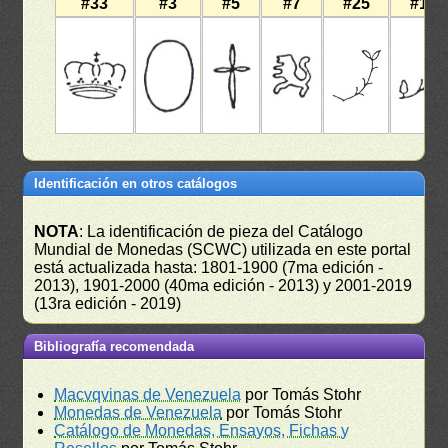
#33
#3
#5
#7
#25
#12
Identificación en otros catálogos
NOTA
: La identificación de pieza del Catálogo
Mundial de Monedas (SCWC) utilizada en este portal
está actualizada hasta: 1801-1900 (7ma edición -
2013), 1901-2000 (40ma edición - 2013) y 2001-2019
(13ra edición - 2019)
Bibliografía recomendada
Macvqvinas de Venezuela
por Tomás Stohr
Monedas de Venezuela
por Tomás Stohr
Catálogo de Monedas, Ensayos, Fichas y