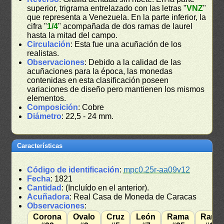
superior, trigrama entrelazado con las letras "
VNZ
"
que representa a Venezuela. En la parte inferior, la
cifra "
1/4
" acompañada de dos ramas de laurel
hasta la mitad del campo.
Circulación
: Esta fue una acuñación de los
realistas.
Observaciones
: Debido a la calidad de las
acuñaciones para la época, las monedas
contenidas en esta clasificación poseen
variaciones de diseño pero mantienen los mismos
elementos.
Composición
: Cobre
Diámetro
: 22,5 - 24 mm.
Características
Código de identificación
:
mpc0.25r-aa09v12
Fecha
: 1821
Cantidad
: (Incluído en el anterior).
Acuñadora
: Real Casa de Moneda de Caracas
Observaciones
:
Corona
Ovalo
Cruz
León
Rama
Rama