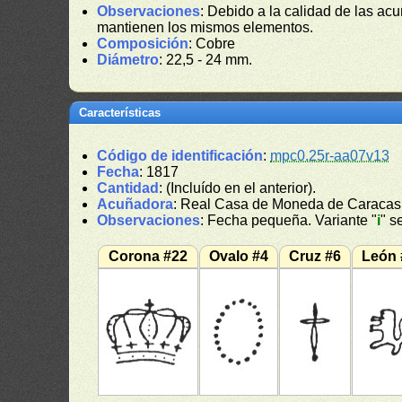
Observaciones
: Debido a la calidad de las ac
mantienen los mismos elementos.
Composición
: Cobre
Diámetro
: 22,5 - 24 mm.
Características
Código de identificación
:
mpc0.25r-aa07v13
Fecha
: 1817
Cantidad
: (Incluído en el anterior).
Acuñadora
: Real Casa de Moneda de Caracas
Observaciones
: Fecha pequeña. Variante "
i
" s
Corona #22
Ovalo #4
Cruz #6
León 