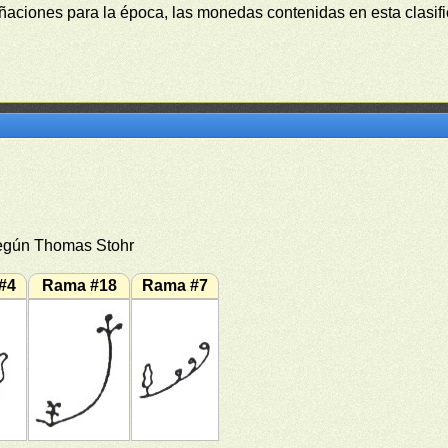
uñaciones para la época, las monedas contenidas en esta clasi
egún Thomas Stohr
#4
Rama #18
Rama #7