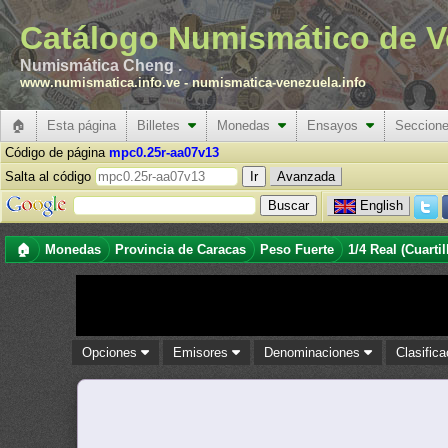
Catálogo Numismático de V
Numismática Cheng .
www.numismatica.info.ve
-
numismatica-venezuela.info
🏠
Esta página
Billetes
Monedas
Ensayos
Seccion
Código de página
mpc0.25r-aa07v13
Salta al código
Avanzada
English
🏠
Monedas
Provincia de Caracas
Peso Fuerte
1/4 Real (Cuartil
Opciones
Emisores
Denominaciones
Clasific