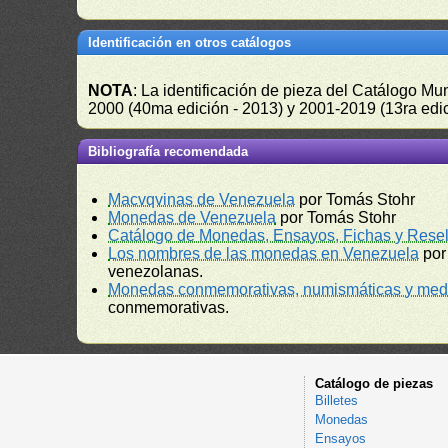
Identificación en otros catálogos
NOTA
: La identificación de pieza del Catálogo M
2000 (40ma edición - 2013) y 2001-2019 (13ra edic
Bibliografía recomendada
Macvqvinas de Venezuela
por Tomás Stohr
Monedas de Venezuela
por Tomás Stohr
Catálogo de Monedas, Ensayos, Fichas y Resel
Los nombres de las monedas en Venezuela
por
venezolanas.
Monedas conmemorativas, numismáticas y meda
conmemorativas.
Catálogo de piezas
Billetes
Monedas
Ensayos