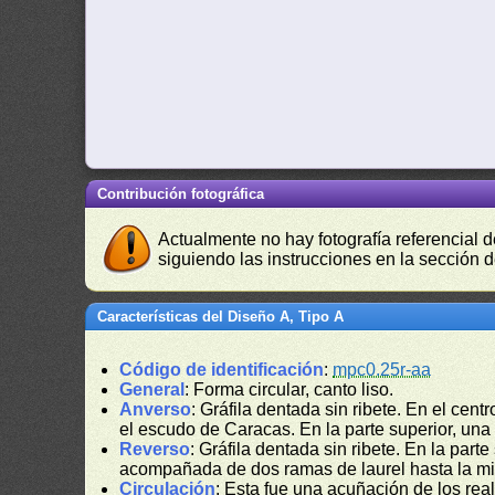
Contribución fotográfica
Actualmente no hay fotografía referencial 
siguiendo las instrucciones en la sección 
Características del Diseño A, Tipo A
Código de identificación
:
mpc0.25r-aa
General
: Forma circular, canto liso.
Anverso
: Gráfila dentada sin ribete. En el cen
el escudo de Caracas. En la parte superior, una 
Reverso
: Gráfila dentada sin ribete. En la parte
acompañada de dos ramas de laurel hasta la mi
Circulación
: Esta fue una acuñación de los real