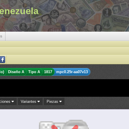
enezuela
es
lo)
Diseño A
Tipo A
1817
mpc0.25r-aa07v13
aciones
Variantes
Piezas