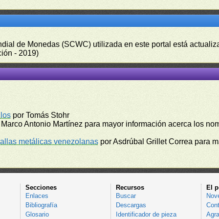
undial de Monedas (SCWC) utilizada en este portal está actuali
ión - 2019)
los
por Tomás Stohr
 Marco Antonio Martínez para mayor información acerca los no
llas metálicas venezolanas
por Asdrúbal Grillet Correa para 
Secciones
Recursos
El p
Enlaces
Buscar
Nov
Bibliografía
Descargas
Cont
Glosario
Identificador de pieza
Agra