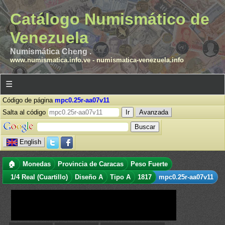
Catálogo Numismático de
Venezuela
Numismática Cheng .
www.numismatica.info.ve
-
numismatica-venezuela.info
☰
Código de página
mpc0.25r-aa07v11
Salta al código
Avanzada
English
🏠
Monedas
Provincia de Caracas
Peso Fuerte
1/4 Real (Cuartillo)
Diseño A
Tipo A
1817
mpc0.25r-aa07v11