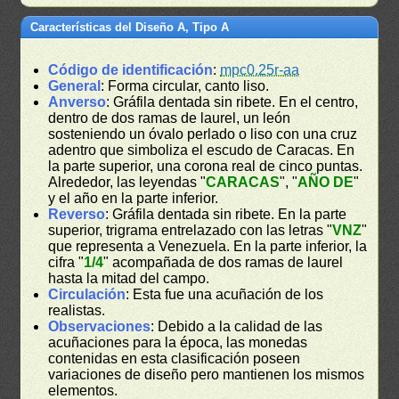
Características del Diseño A, Tipo A
Código de identificación
:
mpc0.25r-aa
General
: Forma circular, canto liso.
Anverso
: Gráfila dentada sin ribete. En el centro,
dentro de dos ramas de laurel, un león
sosteniendo un óvalo perlado o liso con una cruz
adentro que simboliza el escudo de Caracas. En
la parte superior, una corona real de cinco puntas.
Alrededor, las leyendas "
CARACAS
", "
AÑO DE
"
y el año en la parte inferior.
Reverso
: Gráfila dentada sin ribete. En la parte
superior, trigrama entrelazado con las letras "
VNZ
"
que representa a Venezuela. En la parte inferior, la
cifra "
1/4
" acompañada de dos ramas de laurel
hasta la mitad del campo.
Circulación
: Esta fue una acuñación de los
realistas.
Observaciones
: Debido a la calidad de las
acuñaciones para la época, las monedas
contenidas en esta clasificación poseen
variaciones de diseño pero mantienen los mismos
elementos.