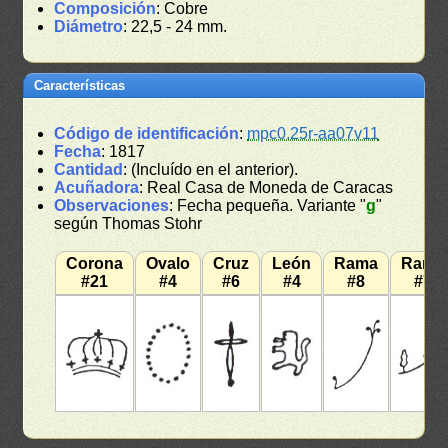
Composición
: Cobre
Diámetro
: 22,5 - 24 mm.
Características
Código de identificación
:
mpc0.25r-aa07v11
Fecha
: 1817
Cantidad
: (Incluído en el anterior).
Acuñadora
: Real Casa de Moneda de Caracas
Observaciones
: Fecha pequeña. Variante "
g
"
según Thomas Stohr
Corona
Ovalo
Cruz
León
Rama
Rama
#21
#4
#6
#4
#8
#7