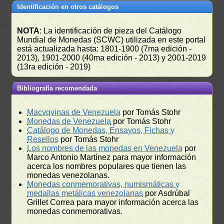
Identificación en otros catálogos
NOTA
: La identificación de pieza del Catálogo
Mundial de Monedas (SCWC) utilizada en este portal
está actualizada hasta: 1801-1900 (7ma edición -
2013), 1901-2000 (40ma edición - 2013) y 2001-2019
(13ra edición - 2019)
Bibliografía recomendada
Macvqvinas de Venezuela
por Tomás Stohr
Monedas de Venezuela
por Tomás Stohr
Catálogo de Monedas, Ensayos, Fichas y
Resellos
por Tomás Stohr
Los nombres de las monedas en Venezuela
por
Marco Antonio Martínez para mayor información
acerca los nombres populares que tienen las
monedas venezolanas.
Monedas conmemorativas, numismáticas y
medallas metálicas venezolanas
por Asdrúbal
Grillet Correa para mayor información acerca las
monedas conmemorativas.