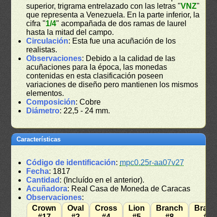
superior, trigrama entrelazado con las letras "
VNZ
"
que representa a Venezuela. En la parte inferior, la
cifra "
1/4
" acompañada de dos ramas de laurel
hasta la mitad del campo.
Circulación
: Esta fue una acuñación de los
realistas.
Observaciones
: Debido a la calidad de las
acuñaciones para la época, las monedas
contenidas en esta clasificación poseen
variaciones de diseño pero mantienen los mismos
elementos.
Composición
: Cobre
Diámetro
: 22,5 - 24 mm.
Características
Código de identificación
:
mpc0.25r-aa07v27
Fecha
: 1817
Cantidad
: (Incluído en el anterior).
Acuñadora
: Real Casa de Moneda de Caracas
Observaciones
:
Crown
Oval
Cross
Lion
Branch
Bran
#17
#2
#4
#5
#8
#7