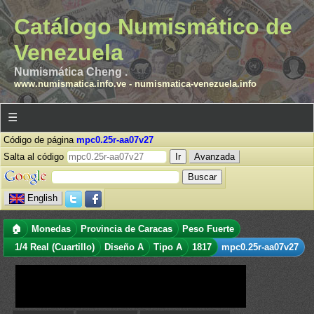
Catálogo Numismático de
Venezuela
Numismática Cheng .
www.numismatica.info.ve
-
numismatica-venezuela.info
☰
Código de página
mpc0.25r-aa07v27
Salta al código
Avanzada
English
🏠
Monedas
Provincia de Caracas
Peso Fuerte
1/4 Real (Cuartillo)
Diseño A
Tipo A
1817
mpc0.25r-aa07v27