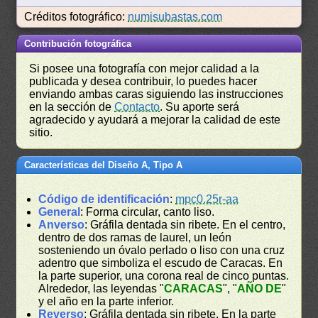
Créditos fotográfico:
numisubastas.com
Contribución fotográfica
Si posee una fotografía con mejor calidad a la
publicada y desea contribuir, lo puedes hacer
enviando ambas caras siguiendo las instrucciones
en la sección de
Contacto
. Su aporte será
agradecido y ayudará a mejorar la calidad de este
sitio.
Características del Diseño A, Tipo A
Código de identificación
:
mpc0.25r-aa
General
: Forma circular, canto liso.
Anverso
: Gráfila dentada sin ribete. En el centro,
dentro de dos ramas de laurel, un león
sosteniendo un óvalo perlado o liso con una cruz
adentro que simboliza el escudo de Caracas. En
la parte superior, una corona real de cinco puntas.
Alrededor, las leyendas "
CARACAS
", "
AÑO DE
"
y el año en la parte inferior.
Reverso
: Gráfila dentada sin ribete. En la parte