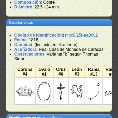
Composición
: Cobre
Diámetro
: 22,5 - 24 mm.
Características
Código de identificación
:
mpc0.25r-aa06v2
Fecha
: 1816
Cantidad
: (Incluído en el anterior).
Acuñadora
: Real Casa de Moneda de Caracas
Observaciones
: Variante "
b
" según Thomas
Stohr
Corona
Ovalo
Cruz
León
Rama
Rama
#4
#1
#6
#3
#13
#6
Identificación en otros catálogos