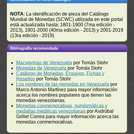
NOTA
: La identificación de pieza del Catálogo
Mundial de Monedas (SCWC) utilizada en este portal
está actualizada hasta: 1801-1900 (7ma edición -
2013), 1901-2000 (40ma edición - 2013) y 2001-2019
(13ra edición - 2019)
Bibliografía recomendada
Macvqvinas de Venezuela
por Tomás Stohr
Monedas de Venezuela
por Tomás Stohr
Catálogo de Monedas, Ensayos, Fichas y
Resellos
por Tomás Stohr
Los nombres de las monedas en Venezuela
por
Marco Antonio Martínez para mayor información
acerca los nombres populares que tienen las
monedas venezolanas.
Monedas conmemorativas, numismáticas y
medallas metálicas venezolanas
por Asdrúbal
Grillet Correa para mayor información acerca las
monedas conmemorativas.