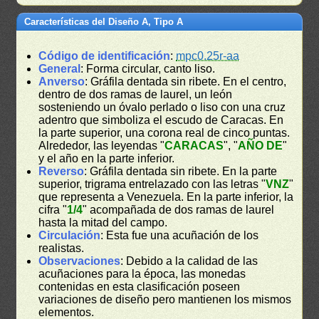
Características del Diseño A, Tipo A
Código de identificación
:
mpc0.25r-aa
General
: Forma circular, canto liso.
Anverso
: Gráfila dentada sin ribete. En el centro,
dentro de dos ramas de laurel, un león
sosteniendo un óvalo perlado o liso con una cruz
adentro que simboliza el escudo de Caracas. En
la parte superior, una corona real de cinco puntas.
Alrededor, las leyendas "
CARACAS
", "
AÑO DE
"
y el año en la parte inferior.
Reverso
: Gráfila dentada sin ribete. En la parte
superior, trigrama entrelazado con las letras "
VNZ
"
que representa a Venezuela. En la parte inferior, la
cifra "
1/4
" acompañada de dos ramas de laurel
hasta la mitad del campo.
Circulación
: Esta fue una acuñación de los
realistas.
Observaciones
: Debido a la calidad de las
acuñaciones para la época, las monedas
contenidas en esta clasificación poseen
variaciones de diseño pero mantienen los mismos
elementos.