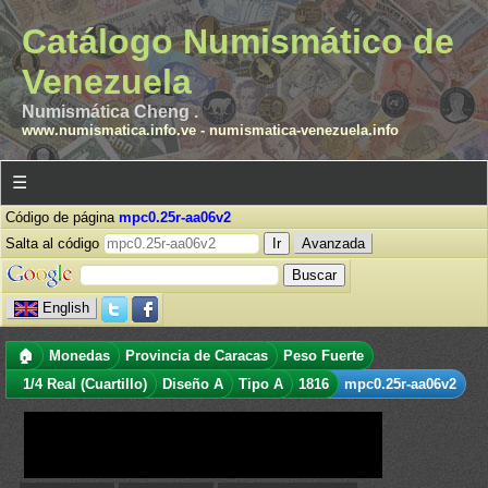
Catálogo Numismático de
Venezuela
Numismática Cheng .
www.numismatica.info.ve
-
numismatica-venezuela.info
☰
Código de página
mpc0.25r-aa06v2
Salta al código
Avanzada
English
🏠
Monedas
Provincia de Caracas
Peso Fuerte
1/4 Real (Cuartillo)
Diseño A
Tipo A
1816
mpc0.25r-aa06v2